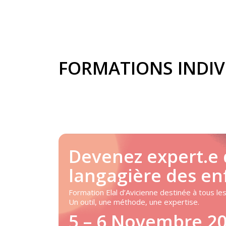
FORMATIONS INDIV
Devenez expert.e 
langagière des en
Formation Elal d’Avicienne destinée à tous les
Un outil, une méthode, une expertise.
5 – 6 Novembre 2