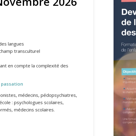
 Novembre 2026
 des langues
champ transculturel
nant en compte la complexité des
e passation
honistes, médecins, pédopsychiatres,
école : psychologues scolaires,
ormés, médecins scolaires.