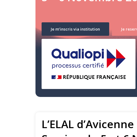
Je m’inscris via institution
Je rese
L’ELAL d’Avicenne