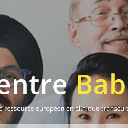
entre
Bab
e ressource européen en clinique transcult