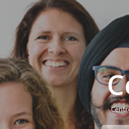
C
Centr