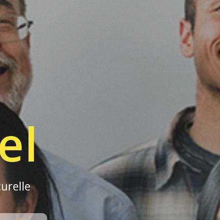
el
urelle