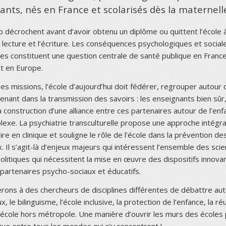
ants, nés en France et scolarisés dès la maternell
 décrochent avant d’avoir obtenu un diplôme ou quittent l’école 
a lecture et l’écriture. Les conséquences psychologiques et socia
res constituent une question centrale de santé publique en Franc
t en Europe.
es missions, l’école d’aujourd’hui doit fédérer, regrouper autour d
enant dans la transmission des savoirs : les enseignants bien sûr
La construction d’une alliance entre ces partenaires autour de l’enf
exe. La psychiatrie transculturelle propose une approche intégra
aire en clinique et souligne le rôle de l’école dans la prévention de
 Il s’agit-là d’enjeux majeurs qui intéressent l’ensemble des sci
olitiques qui nécessitent la mise en œuvre des dispositifs innovan
 partenaires psycho-sociaux et éducatifs.
ons à des chercheurs de disciplines différentes de débattre aut
, le bilinguisme, l’école inclusive, la protection de l’enfance, la ré
l’école hors métropole. Une manière d’ouvrir les murs des écoles
ogue entre tous les mondes qui s’y rencontrent !