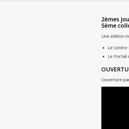
2èmes jou
5ème coll
Une édition mu
Le Centre 
Le Portai
OUVERTU
Ouverture pa