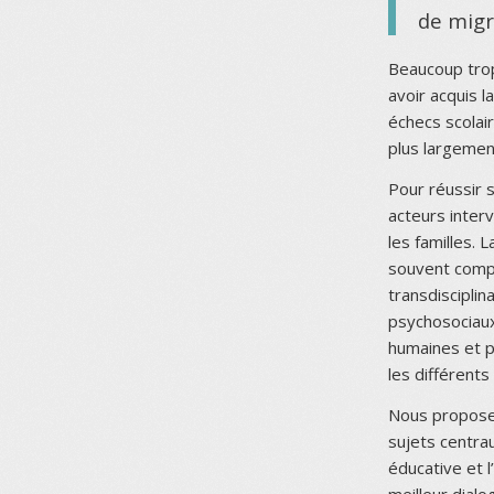
de migr
Beaucoup trop
avoir acquis l
échecs scolai
plus largemen
Pour réussir s
acteurs interv
les familles. 
souvent compl
transdisciplin
psychosociaux.
humaines et p
les différents
Nous proposer
sujets centraux
éducative et 
meilleur dial