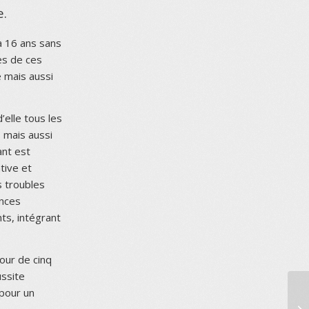
e.
à 16 ans sans
les de ces
e mais aussi
’elle tous les
, mais aussi
ant est
tive et
s troubles
ences
ts, intégrant
our de cinq
ussite
 pour un