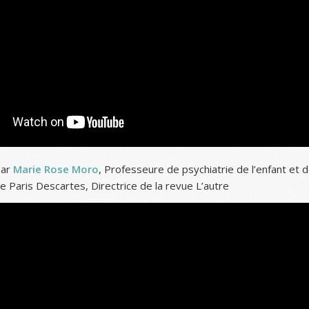
par
Marie Rose Moro
, Professeure de psychiatrie de l’enfant et d
e Paris Descartes, Directrice de la revue L’autre