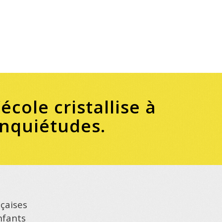
cole cristallise à
 inquiétudes.
nçaises
nfants