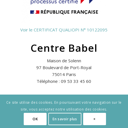
Voir le CERTIFICAT QUALIOPI N° 10122095
Centre Babel
Maison de Solenn
97 Boulevard de Port-Royal
75014 Paris
Téléphone : 09 53 33 45 60
Ce site utilise des cookies. En poursuivant votre navigation sur le
site, vous acceptez notre utilisation des cookies.
© Copyright - Centre Babel -
OK
En savoir plus
×
CGU
MENTIONS LÉGALES
POLITIQUE DE CONFIDENTIALITÉ