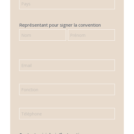
Représentant pour signer la convention
Représentant
Représentant
pour
pour
signer
signer
la
la
convention
convention