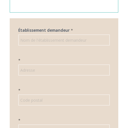
COLLOQUE
Établissement demandeur
*
INSCRIPTION
INSTITUTIONNELLE
*
*
*