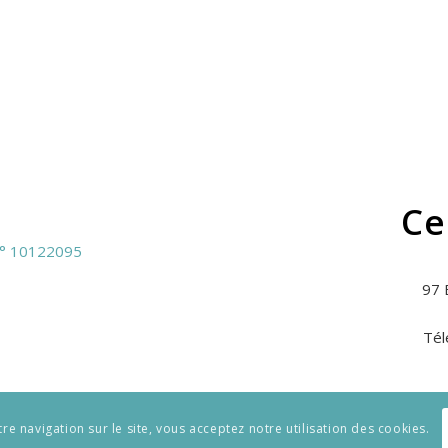
Ce
N° 10122095
97 
Tél
tre navigation sur le site, vous acceptez notre utilisation des cookies.
CGU
MENT