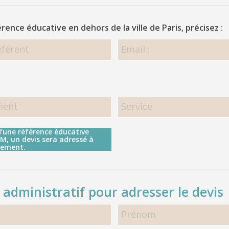
éducatrice
(
Si autre référence éducative en dehors de la ville de Paris, précisez :
si
Si
connu)
autre
référence
éducative
en
dehors
de
la
d’une référence éducative
, un devis sera adressé à
ville
sement.
de
Paris,
précisez
 administratif pour adresser le devis
:
<h5>Contact
administratif