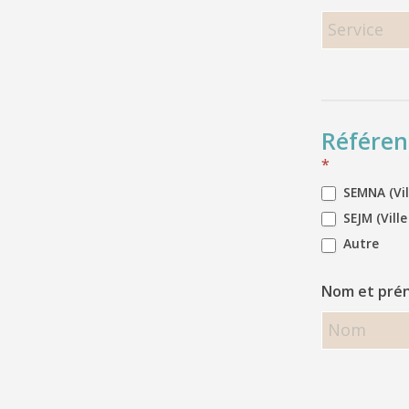
Référen
*
SEMNA (Vill
SEJM (Ville
Autre
Nom et prén
Nom
et
prénom
de
l’éducateur/