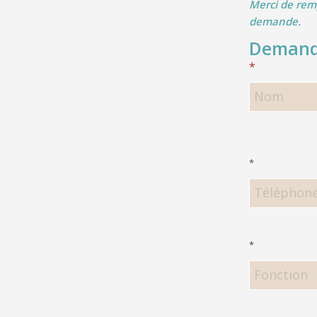
Merci de remp
demande.
Demand
MÉDIATIO
MNA.
*
<h5>Demande
*
*