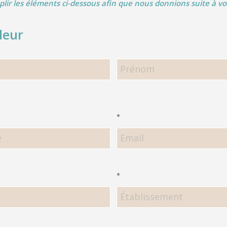
lir les éléments ci-dessous afin que nous donnions suite à vo
eur
N
ur</h5>
<h5>Demandeur</h5>
*
*