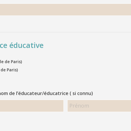
ce éducative
e de Paris)
 de Paris)
om de l’éducateur/éducatrice ( si connu)
Nom
et
prénom
de
l’éducateur/